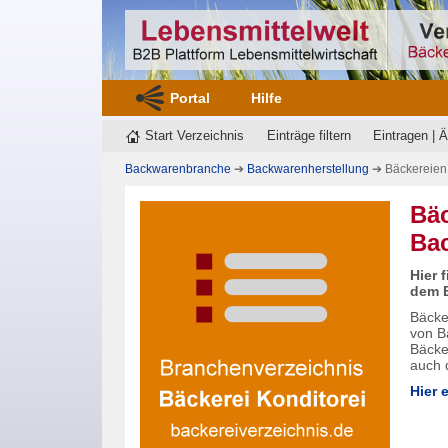
Portal
Hilfe
Start Verzeichnis
Einträge filtern
Eintragen | 
Backwarenbranche
➔
Backwarenherstellung
➔ Bäckereien 
Bäc
Bac
Hier 
dem B
Bäcke
von B
Bäcke
auch
Hier 