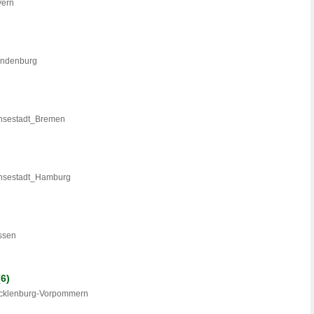
yern
randenburg
ansestadt_Bremen
Hansestadt_Hamburg
essen
(6)
Mecklenburg-Vorpommern