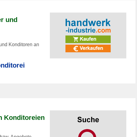
er und
 und Konditoren an
nditorei
n Konditoreien
 bzw. Angebote,