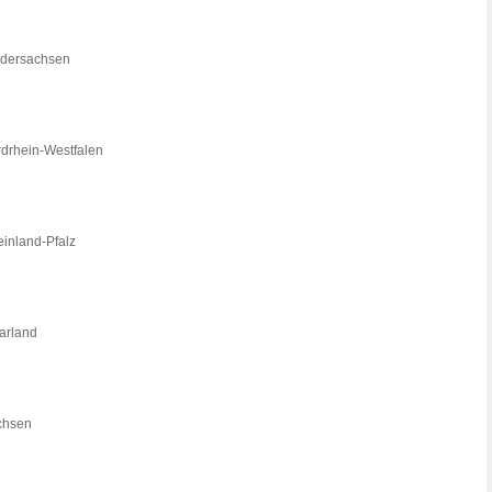
iedersachsen
rdrhein-Westfalen
einland-Pfalz
arland
achsen