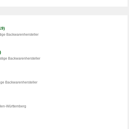
19)
tige Backwarenhersteller
)
stige Backwarenhersteller
tige Backwarenhersteller
aden-Württemberg