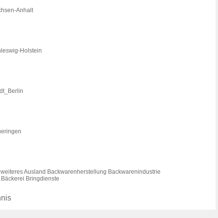
chsen-Anhalt
hleswig-Holstein
dt_Berlin
ueringen
z weiteres Ausland Backwarenherstellung Backwarenindustrie
 Bäckerei Bringdienste
hnis