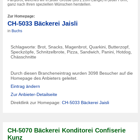
Partybrot, welches wir in jeder Grösse (bis 2.20m Länge) in jeder Form,
ganz nach Ihren speziellen Wünschen herstellen.
Zur Homepage:
CH-5033 Bäckerei Jaisli
in
Buchs
Schlagworte: Brot, Snacks, Magenbrot, Quarkini, Butterzopf,
Speckzöpfe, Schnitzelbrote, Pizza, Sandwich, Panini, Hotdog,
Chässchnitte
Durch diesen Brancheneintrag wurden 3098 Besucher auf die
Homepage des Anbieters geleitet.
Eintrag ändern
Zur Anbieter-Detailseite
Direktlink zur Homepage:
CH-5033 Bäckerei Jaisli
CH-5070 Bäckerei Konditorei Confiserie
Kunz