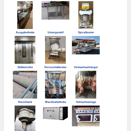
Ausgabetheke
Untergestell
Spiralkneter
Stikkenofen
Horizontalkneter
Verkaufsanhänger
Heizöltank
Warmhaltetheke
Schlachtanlage